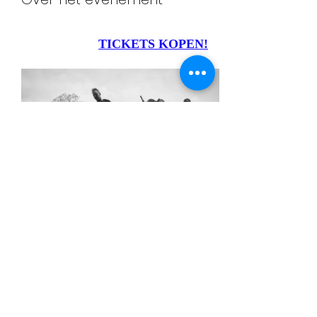
TICKETS KOPEN!
The Pine Hill Haints 
is een unieke folkpunkband uit Alabama, 
Verenigde Staten, opgericht door zanger/gitarist 
Jamie Barrier.
 Sinds 1998 verspreiden zij over de hele wereld 
het geluid van hun zelfbenoemde "Alabama 
Ghost Music," 
 Een enerverende mix van folk, bluegrass, 
country, blues, gospel en punk, 