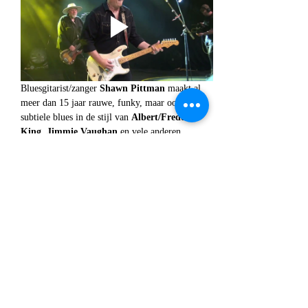
Bluesgitarist/zanger 
Shawn Pittman
 maakt al 
meer dan 15 jaar rauwe, funky, maar ook 
subtiele blues in de stijl van 
Albert/Freddie 
King. Jimmie Vaughan
 en vele anderen.
Hij weet als geen ander dat de ruimte tussen de 
gespeelde noten even belangrijk is als de noten 
zelf.
De veelzijdige Pittman, die sinds zijn debuut 
Burnin’ Up (
1998) een slordige vijftien albums 
heeft uitgebracht, trekt zich soms een paar jaar 
terug uit de muziekindustrie, maar de liefde 
voor de blues wint altijd.
Zijn laatste twee albums geven de veelzijdigheid 
van Pittman uitstekend weer: Hard Road (2022) 
is een stevig rockende plaat, Peace Still (2024) 
is solo, akoestisch en gospelachtig.