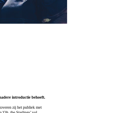
nadere introductie behoeft.
overen zij het publiek met
'Oh, the Starlings’ vol