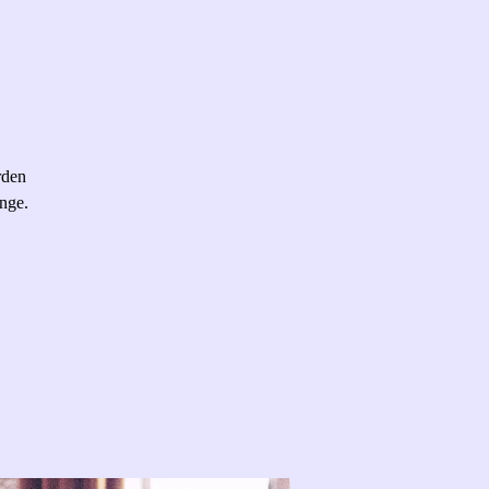
rden
nge.