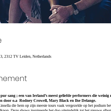
e
23, 2312 TV Leiden, Netherlands
enement
 pur sang ; een van Ierland’s meest geliefde performers die weinig 
n door o.a Rodney Crowell, Mary Black en Ilse Delange.
sella die hem op zijn meeste tours vaak vergezelde op het podium bet
kpop. Deze shows inspireerde het duo uiteindelijk tot het nieuwe album 