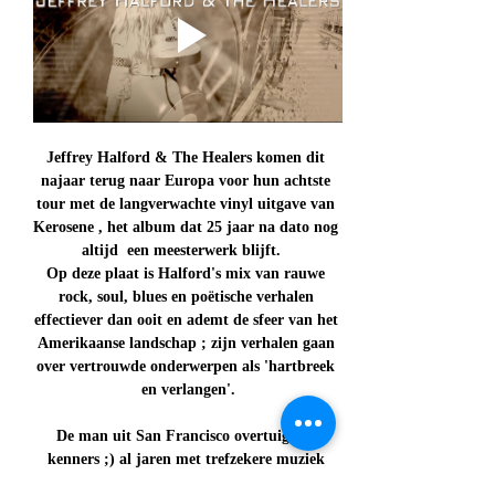
Jeffrey Halford & The Healers komen dit 
najaar terug naar Europa voor hun achtste 
tour met de langverwachte vinyl uitgave van 
Kerosene , het album dat 25 jaar na dato nog 
altijd  een meesterwerk blijft.   
Op deze plaat is Halford's mix van rauwe 
rock, soul, blues en poëtische verhalen 
effectiever dan ooit en ademt de sfeer van het 
Amerikaanse landschap ; zijn verhalen gaan 
over vertrouwde onderwerpen als 'hartbreek 
en verlangen'.
De man uit San Francisco overtuigt de 
kenners ;) al jaren met trefzekere muziek 
waarbij melodie en emotie centraal staat, 