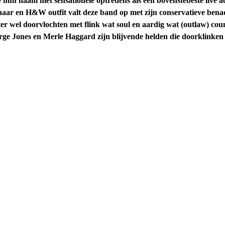
e hun naam met sensationele optredens als een bovenstebeste live ac
haar en H&W outfit valt deze band op met zijn conservatieve ben
er wel doorvlochten met flink wat soul en aardig wat (outlaw) cou
e Jones en Merle Haggard zijn blijvende helden die doorklinken op