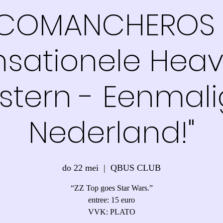
COMANCHEROS 
nsationele Heav
tern - Eenmali
Nederland!"
do 22 mei
  |  
QBUS CLUB
“ZZ Top goes Star Wars.”
entree: 15 euro
VVK: PLATO