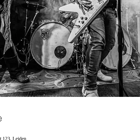
e
 123, Leiden