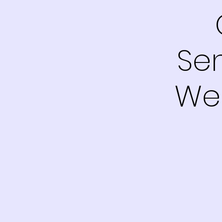
Se
Wes