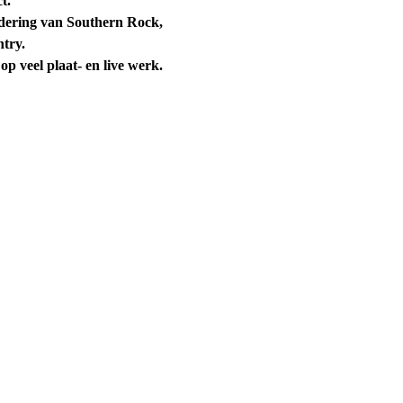
t.
adering van Southern Rock, 
ntry.
 veel plaat- en live werk.