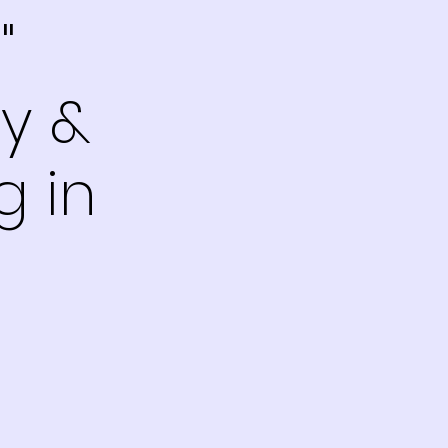
"
y &
g in