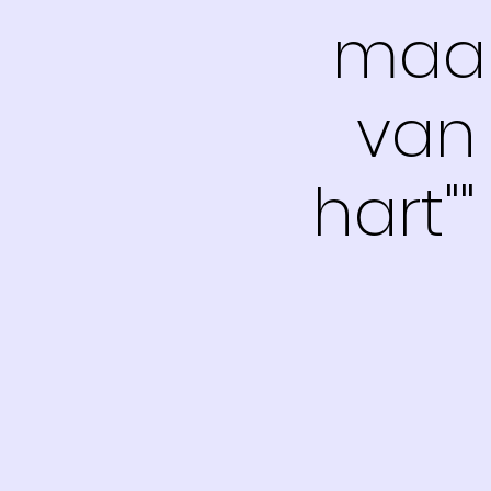
maak
van 
hart"