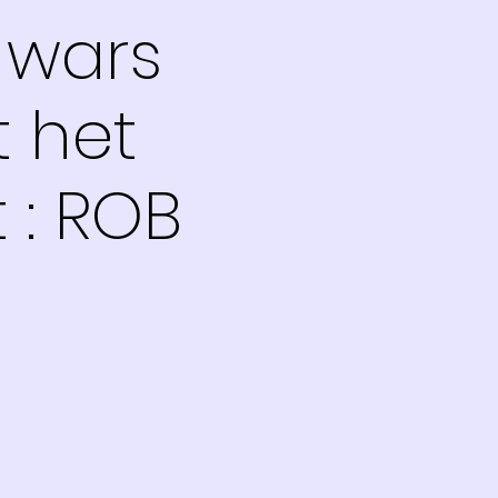
 wars
t het
 : ROB