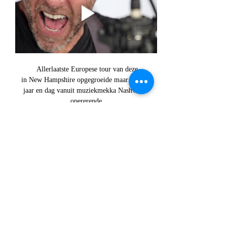
 Allerlaatste Europese tour van deze
 in New Hampshire opgegroeide maar al sinds 
jaar en dag vanuit muziekmekka Nashville  
opererende
 singer/songwriter .  
Direct vanaf zijn debuutalbum 
Tiger Tom 
Dixon’s Blues
 legt 
Rod Picott 
in 2001 zijn 
overtuigende geloofsbrieven op tafel. 
Hij presenteert zich met zijn warme verweerde 
stemgeluid als de bevlogen vertolker van de 
lotgevallen van zijn landgenoten uit de 
onderlaag van de Amerikaanse samenleving. 
Het samen met goede vriend 
Slaid Cleaves
geschreven Broke Down wordt zelfs uitgeroepen 
tot The Best Song of the Year bij de Austin 