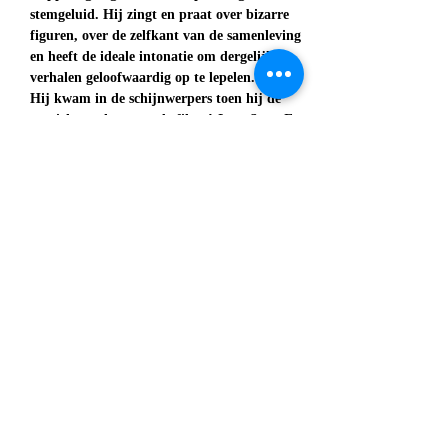
stemgeluid. Hij zingt en praat over bizarre 
figuren, over de zelfkant van de samenleving 
en heeft de ideale intonatie om dergelijke 
verhalen geloofwaardig op te lepelen.
Hij kwam in de schijnwerpers toen hij de 
muziek maakte voor de film 
A Love Song For 
Bobby Long
 (met John Travolta en Scarlett 
Johansson in de hoofdrollen). In die tijd 
(2005) verscheen ook zijn fameuze debuut 
If 
You Knew My Mind
Maar de zanger besloot na enkele opvolgers 
niet meer mee te doen aan de rat-race van 
platen maken, toeren, platen maken, toeren 
etc.
In 2020 verscheen South Front Street, een 
overzicht van zijn 'beste' werk uit de periode 
1997-2019,
Op deze toernee  weer eens  begeleid  door 
zijn eigen STUMPKNOCKERS.  
Meer weergeven