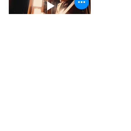
Het ijzersterke vier singer-songwriters
collectief uit New York is terug met een nieuwe 
plaat. 
Het resultaat is opnieuw een uitbundige mix van 
countryrock & powerpop en aanverwanten.
Achter de band gaan vier muzikanten schuil. 
Met het grote songwriters talent van Anthony D’ 
Amato maakten we eerder kennis via 
Coldsnap
terwijl Mike Montali, 
Meer weergeven