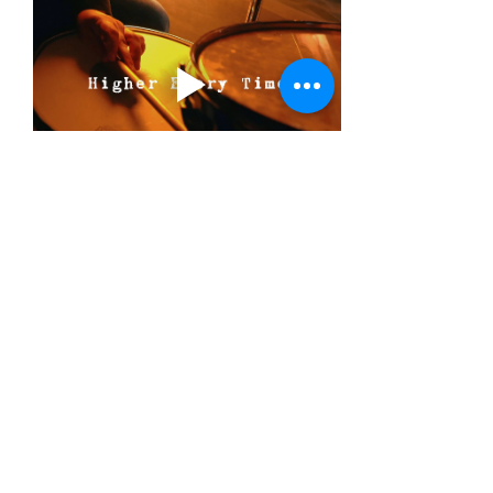
BACK TO LIFE  heet de nieuwe (5de) plaat 
van CORDOVAS.
Dat zonnige & kleurrijke  bandje bandje 
rond Joe Firstman en Lucca Soria .
Zij maken muziek die klinkt als het  perfecte 
huwelijk tussen
Southern rock en Californische country met 
harmonievocalen en de 
dual guitars
 als 
sterkste troeven.
Gelukzalig ouderwets fraaie samenzang zoals 
die eind jaren 60 en begin jaren 70 werd 
gemaakt. 