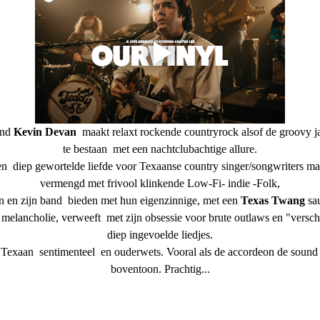
ond
 Kevin Devan  
maakt relaxt rockende countryrock alsof de groovy j
te bestaan  met een nachtclubachtige allure.
 een  diep gewortelde liefde voor Texaanse country singer/songwriters 
vermengd met frivool klinkende Low-Fi- indie -Folk,
 en zijn band  bieden met hun eigenzinnige, met een 
Texas Twang 
sa
 melancholie, verweeft  met zijn obsessie voor brute outlaws en "versch
diep ingevoelde liedjes.
exaan  sentimenteel  en ouderwets. Vooral als de accordeon de sound ex
boventoon. Prachtig...