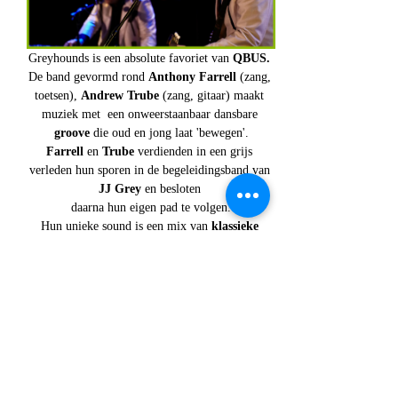
Greyhounds
is een absolute favoriet van 
QBUS.
De band gevormd rond 
Anthony Farrell
 (zang, 
toetsen), 
Andrew Trube
 (zang, gitaar) maakt 
muziek met  een onweerstaanbaar dansbare 
groove 
die oud en jong laat 'bewegen'.
Farrell 
en 
Trube 
verdienden in een grijs 
verleden hun sporen in de begeleidingsband van
JJ Grey 
en besloten 
daarna hun eigen pad te volgen.
Hun unieke sound is een mix van 
klassieke 
R&B, soul, funk & rock-'n-roll 
 en de vele 
bijzondere liveshows hebben ondertussen 
wereldwijd  een trouwe schare fans opgeleverd. 
In de decennia dat ze samenwerken hebben ze 
een indrukwekkende catalogus van albums, EP’s 
en singles opgebouwd. Als doorgewinterde 
liveband deelden ze het podium met tal van 
gerespecteerde acts en werkten ze samen met 
artiesten als  
Tedeschi/Trucks 
.
Gary Clark Jr
. 