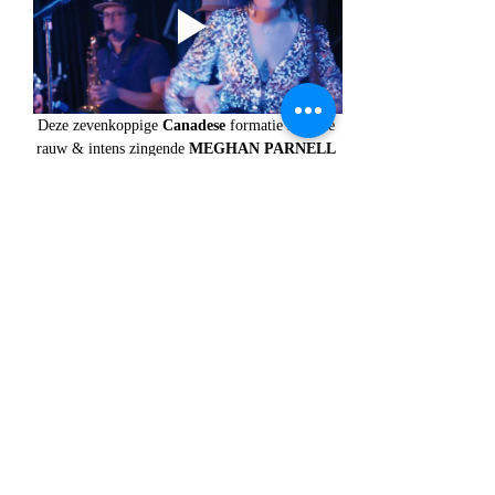
Deze zevenkoppige 
Canadese 
formatie rond de 
rauw & intens zingende 
MEGHAN PARNELL
en gitarist 
DAVE BARNES 
komt terug naar 
Leiden. En dat mag gerust een verrassing 
worden genoemd.
Deze band uit 
Toronto
 maakt muziek die strak 
klinkt als een 
Zwitsers uurwerk 
maar genoeg 
ruimte overlaat voor improvisatie in de 
kamerbreed uitzwermende songs die de 
adrenalinepomp
 overuren bezorgen.
Songs die voornamelijk putten uit de zuidelijke 
Amerikaanse muziekgeschiedenis waar
 blues, 
gospel en soul 
een hecht verbond vormen. 
De constante factor in de band is de zang van 
Megan Parnell
. Zij is het gezicht van de band 
en gezegend met een stem van staal. 